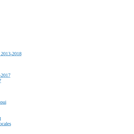
e 2013-2018
-2017
7
ppui
t
ocales