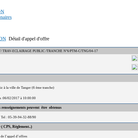
PDN
enaires
APDN
Détail d'appel d'offre
 : DCT/ TRAV-ECLAIRAGE PUBLIC /TRANCHE N°6/PTM-C/TNG/04-17
ic à la ville de Tanger (6 ème tranche)
is :06/02/2017 à 10:00:00
es renseignements peuvent être obtenus
Tel : 05-39-94-32-88/90
 ( CPS, Règlement..)
 de l’appel d’offres