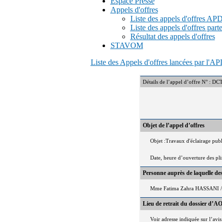
Espace Presse
Appels d'offres
Liste des appels d'offres A
Liste des appels d'offres part
Résultat des appels d'offres
STAVOM
Liste des Appels d'offres lancées par l'
Détails de l’appel d’offre N°
Objet de l’appel d’offres
Objet :Travaux d'éclairage publ
Date, heure d’ouverture des pl
Personne auprès de laquelle d
Mme Fatima Zahra HASSANI / 
Lieu de retrait du dossier d’AO
Voir adresse indiquée sur l’avis