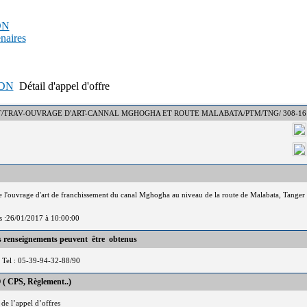
PDN
enaires
APDN
Détail d'appel d'offre
N° : DCT/TRAV-OUVRAGE D'ART-CANNAL MGHOGHA ET ROUTE MALABATA/PTM/TNG/ 308-16
de l'ouvrage d'art de franchissement du canal Mghogha au niveau de la route de Malabata, Tanger
is :26/01/2017 à 10:00:00
es renseignements peuvent être obtenus
Tel : 05-39-94-32-88/90
 ( CPS, Règlement..)
 de l’appel d’offres