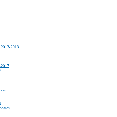
e 2013-2018
-2017
7
ppui
t
ocales