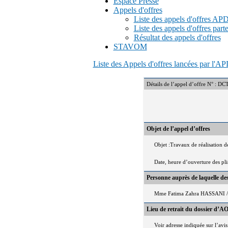
Espace Presse
Appels d'offres
Liste des appels d'offres A
Liste des appels d'offres part
Résultat des appels d'offres
STAVOM
Liste des Appels d'offres lancées par l'
Détails de l’appel d’offre 
Objet de l’appel d’offres
Objet :Travaux de réalisation 
Date, heure d’ouverture des pl
Personne auprès de laquelle d
Mme Fatima Zahra HASSANI / 
Lieu de retrait du dossier d’AO
Voir adresse indiquée sur l’avis