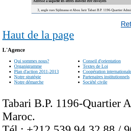
Adresse à laquelle les offres doivent être envoyées
3, angle rues Sijilmassa et Abou Jarir Tabari B.P. 1196-Quartier Adm
Re
Haut de la page
L'Agence
Qui sommes nous?
Conseil d'orientation
Organigramme
Textes de Loi
Plan d'action 2011-2013
Coopération international
Notre stratégie
Partenaires institutionnels
Notre démarche
Société civile
Tabari B.P. 1196-Quartier 
Maroc.
Tél : +212 539 94 32 88 / 