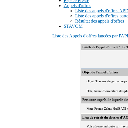
Espace Presse
Appels d'offres
Liste des appels d'offres A
Liste des appels d'offres part
Résultat des appels d'offres
STAVOM
Liste des Appels d'offres lancées par l'
Détails de l’appel d’offre N°
Objet de l’appel d’offres
Objet :Travaux de garde corps 
Date, heure d’ouverture des pl
Personne auprès de laquelle d
Mme Fatima Zahra HASSANI / 
Lieu de retrait du dossier d’AO
Voir adresse indiquée sur l’avis