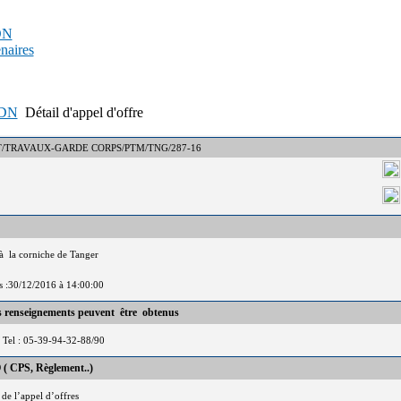
PDN
enaires
APDN
Détail d'appel d'offre
 : DCT/TRAVAUX-GARDE CORPS/PTM/TNG/287-16
à la corniche de Tanger
is :30/12/2016 à 14:00:00
es renseignements peuvent être obtenus
Tel : 05-39-94-32-88/90
 ( CPS, Règlement..)
 de l’appel d’offres