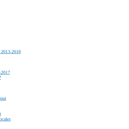
e 2013-2018
-2017
7
ppui
t
ocales