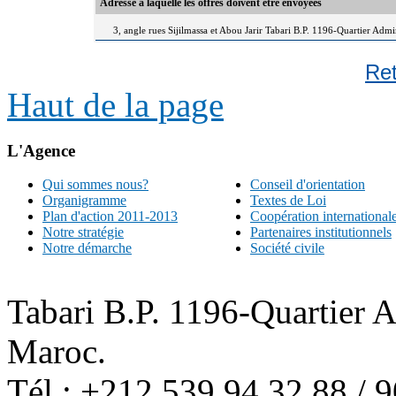
Adresse à laquelle les offres doivent être envoyées
3, angle rues Sijilmassa et Abou Jarir Tabari B.P. 1196-Quartier Adm
Re
Haut de la page
L'Agence
Qui sommes nous?
Conseil d'orientation
Organigramme
Textes de Loi
Plan d'action 2011-2013
Coopération international
Notre stratégie
Partenaires institutionnels
Notre démarche
Société civile
Tabari B.P. 1196-Quartier 
Maroc.
Tél : +212 539 94 32 88 / 