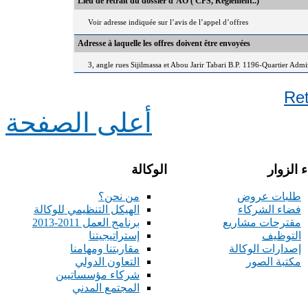
Lieu de retrait du dossier d’AO ( CPS, Règlement..)
Voir adresse indiquée sur l’avis de l’appel d’offres
Adresse à laquelle les offres doivent être envoyées
3, angle rues Sijilmassa et Abou Jarir Tabari B.P. 1196-Quartier Adm
Re
أعلى الصفحة
 الزوار
الوكالة
طلبات عروض
من نحن؟
فضاء الشركاء
الهيكل التنظيمي للوكالة
مقترحات مشاريع
برنامج العمل 2011-2013
التوظيف
إستراتيجيتنا
إصدارات الوكالة
مقاربتنا ومهامنا
مكتبة الصور
التعاون الدولي
شركاء مؤسساتيين
المجتمع المدني