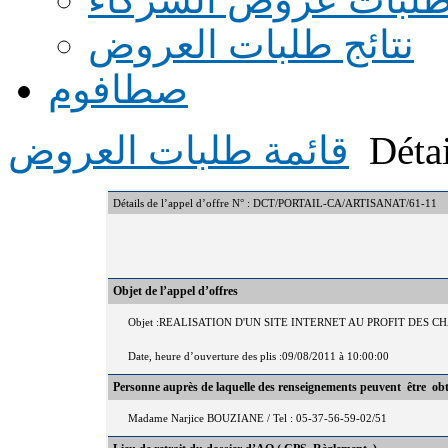
نتائج طلبات العروض
صطافوم
Détai
قائمة طلبات العروض
Détails de l’appel d’offre N° : DCT/PORTAIL-CA/ARTISANAT/61-11
Objet de l’appel d’offres
Objet :REALISATION D'UN SITE INTERNET AU PROFIT DES 
Date, heure d’ouverture des plis :09/08/2011 à 10:00:00
Personne auprès de laquelle des renseignements peuvent être ob
Madame Narjice BOUZIANE / Tel : 05-37-56-59-02/51