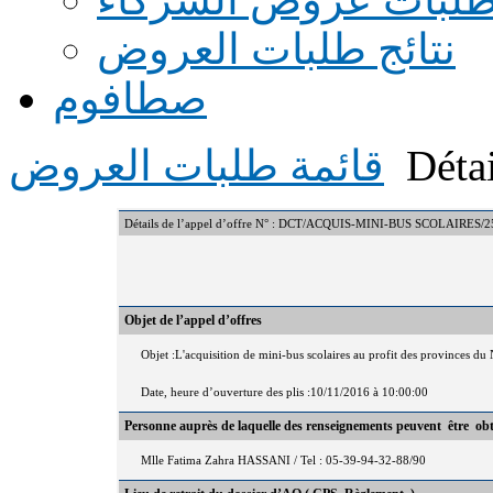
نتائج طلبات العروض
صطافوم
Détai
قائمة طلبات العروض
Détails de l’appel d’offre N° : DCT/ACQUIS-MINI-BUS SCOLAIRES/2
Objet de l’appel d’offres
Objet :L'acquisition de mini-bus scolaires au profit des provinces du
Date, heure d’ouverture des plis :10/11/2016 à 10:00:00
Personne auprès de laquelle des renseignements peuvent être ob
Mlle Fatima Zahra HASSANI / Tel : 05-39-94-32-88/90