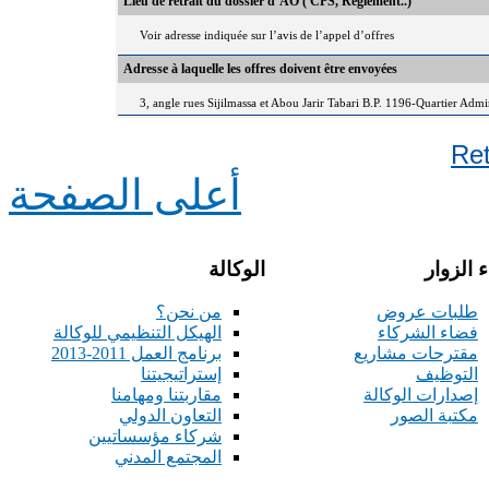
Lieu de retrait du dossier d’AO ( CPS, Règlement..)
Voir adresse indiquée sur l’avis de l’appel d’offres
Adresse à laquelle les offres doivent être envoyées
3, angle rues Sijilmassa et Abou Jarir Tabari B.P. 1196-Quartier Adm
Re
أعلى الصفحة
 الزوار
الوكالة
طلبات عروض
من نحن؟
فضاء الشركاء
الهيكل التنظيمي للوكالة
مقترحات مشاريع
برنامج العمل 2011-2013
التوظيف
إستراتيجيتنا
إصدارات الوكالة
مقاربتنا ومهامنا
مكتبة الصور
التعاون الدولي
شركاء مؤسساتيين
المجتمع المدني