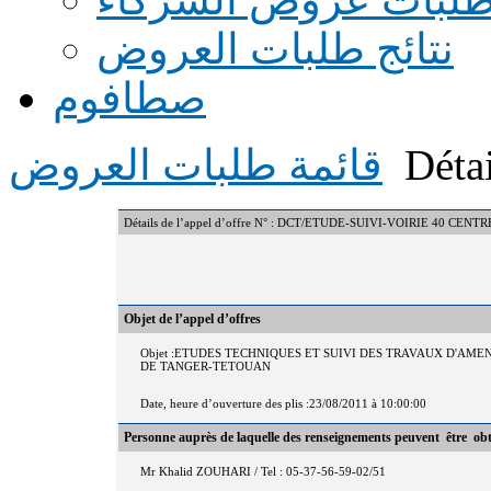
نتائج طلبات العروض
صطافوم
Détai
قائمة طلبات العروض
Détails de l’appel d’offre N° : DCT/ETUDE-SUIVI-VOIRIE 40 CEN
Objet de l’appel d’offres
Objet :ETUDES TECHNIQUES ET SUIVI DES TRAVAUX D'AM
DE TANGER-TETOUAN
Date, heure d’ouverture des plis :23/08/2011 à 10:00:00
Personne auprès de laquelle des renseignements peuvent être ob
Mr Khalid ZOUHARI / Tel : 05-37-56-59-02/51