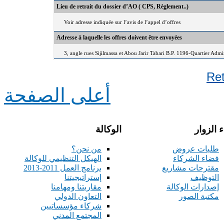
Lieu de retrait du dossier d’AO ( CPS, Règlement..)
Voir adresse indiquée sur l’avis de l’appel d’offres
Adresse à laquelle les offres doivent être envoyées
3, angle rues Sijilmassa et Abou Jarir Tabari B.P. 1196-Quartier Adm
Re
أعلى الصفحة
 الزوار
الوكالة
طلبات عروض
من نحن؟
فضاء الشركاء
الهيكل التنظيمي للوكالة
مقترحات مشاريع
برنامج العمل 2011-2013
التوظيف
إستراتيجيتنا
إصدارات الوكالة
مقاربتنا ومهامنا
مكتبة الصور
التعاون الدولي
شركاء مؤسساتيين
المجتمع المدني