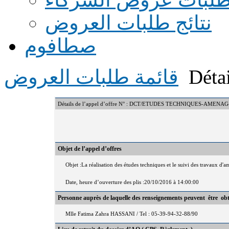
نتائج طلبات العروض
صطافوم
Détai
قائمة طلبات العروض
Détails de l’appel d’offre N° : DCT/ETUDES TECHNIQUES-AME
Objet de l’appel d’offres
Objet :La réalisation des études techniques et le suivi des travaux 
Date, heure d’ouverture des plis :20/10/2016 à 14:00:00
Personne auprès de laquelle des renseignements peuvent être ob
Mlle Fatima Zahra HASSANI / Tel : 05-39-94-32-88/90