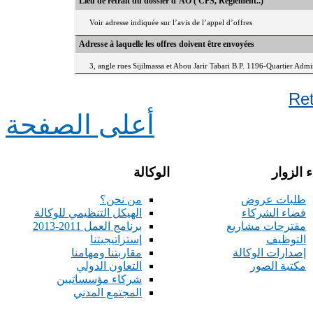
Lieu de retrait du dossier d’AO ( CPS, Règlement..)
Voir adresse indiquée sur l’avis de l’appel d’offres
Adresse à laquelle les offres doivent être envoyées
3, angle rues Sijilmassa et Abou Jarir Tabari B.P. 1196-Quartier Adm
Re
أعلى الصفحة
 الزوار
الوكالة
طلبات عروض
من نحن؟
فضاء الشركاء
الهيكل التنظيمي للوكالة
مقترحات مشاريع
برنامج العمل 2011-2013
التوظيف
إستراتيجيتنا
إصدارات الوكالة
مقاربتنا ومهامنا
مكتبة الصور
التعاون الدولي
شركاء مؤسساتيين
المجتمع المدني