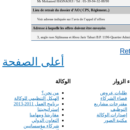
Mr Mohamed HASNAOUI / Tel : 05-39-94-32-88/90
Lieu de retrait du dossier d’AO ( CPS, Règlement..)
Voir adresse indiquée sur l’avis de l’appel d’offres
Adresse à laquelle les offres doivent être envoyées
3, angle rues Sijilmassa et Abou Jarir Tabari B.P. 1196-Quartier Adm
Re
أعلى الصفحة
 الزوار
الوكالة
طلبات عروض
من نحن؟
فضاء الشركاء
الهيكل التنظيمي للوكالة
مقترحات مشاريع
برنامج العمل 2011-2013
التوظيف
إستراتيجيتنا
إصدارات الوكالة
مقاربتنا ومهامنا
مكتبة الصور
التعاون الدولي
شركاء مؤسساتيين