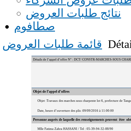
نتائج طلبات العروض
صطافوم
Détai
قائمة طلبات العروض
Détails de l’appel d’offre N° : DCT/ CONSTR-MARCHES-SOUS CHA
Objet de l’appel d’offres
Objet :Travaux des marches sous charpente lot 6, prefecture de Tan
Date, heure d’ouverture des plis :09/09/2016 à 11:00:00
Personne auprès de laquelle des renseignements peuvent être ob
Mlle Fatima Zahra HASSANI / Tel : 05-39-94-32-88/90