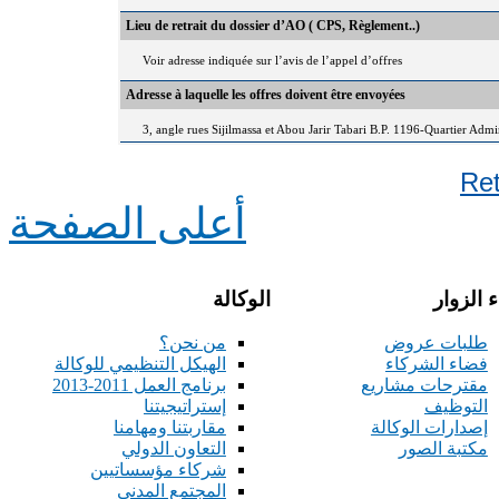
Lieu de retrait du dossier d’AO ( CPS, Règlement..)
Voir adresse indiquée sur l’avis de l’appel d’offres
Adresse à laquelle les offres doivent être envoyées
3, angle rues Sijilmassa et Abou Jarir Tabari B.P. 1196-Quartier Adm
Re
أعلى الصفحة
 الزوار
الوكالة
طلبات عروض
من نحن؟
فضاء الشركاء
الهيكل التنظيمي للوكالة
مقترحات مشاريع
برنامج العمل 2011-2013
التوظيف
إستراتيجيتنا
إصدارات الوكالة
مقاربتنا ومهامنا
مكتبة الصور
التعاون الدولي
شركاء مؤسساتيين
المجتمع المدني