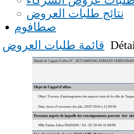
نتائج طلبات العروض
صطافوم
Détai
قائمة طلبات العروض
Détails de l’appel d’offre N° : DCT/AMENAG-ESPACES VERTS/TR
Objet de l’appel d’offres
Objet :Travaux d'aménagement des espaces verts de la ville de Tanger,
Date, heure d’ouverture des plis :20/07/2016 à 11:00:00
Personne auprès de laquelle des renseignements peuvent être ob
Mlle Fatima Zahra HASSANI / Tel : 05-39-94-32-88/90