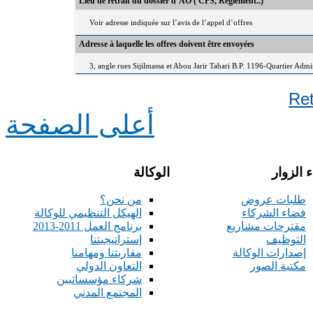
Lieu de retrait du dossier d’AO ( CPS, Règlement..)
Voir adresse indiquée sur l’avis de l’appel d’offres
Adresse à laquelle les offres doivent être envoyées
3, angle rues Sijilmassa et Abou Jarir Tabari B.P. 1196-Quartier Adm
Re
أعلى الصفحة
 الزوار
الوكالة
طلبات عروض
من نحن؟
فضاء الشركاء
الهيكل التنظيمي للوكالة
مقترحات مشاريع
برنامج العمل 2011-2013
التوظيف
إستراتيجيتنا
إصدارات الوكالة
مقاربتنا ومهامنا
مكتبة الصور
التعاون الدولي
شركاء مؤسساتيين
المجتمع المدني