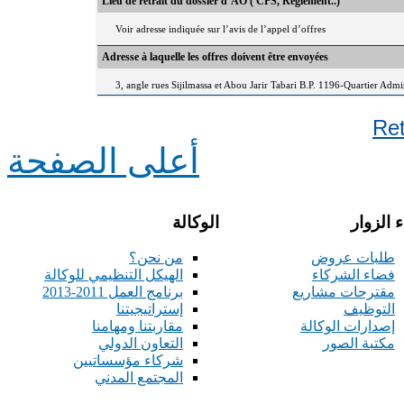
Lieu de retrait du dossier d’AO ( CPS, Règlement..)
Voir adresse indiquée sur l’avis de l’appel d’offres
Adresse à laquelle les offres doivent être envoyées
3, angle rues Sijilmassa et Abou Jarir Tabari B.P. 1196-Quartier Adm
Re
أعلى الصفحة
 الزوار
الوكالة
طلبات عروض
من نحن؟
فضاء الشركاء
الهيكل التنظيمي للوكالة
مقترحات مشاريع
برنامج العمل 2011-2013
التوظيف
إستراتيجيتنا
إصدارات الوكالة
مقاربتنا ومهامنا
مكتبة الصور
التعاون الدولي
شركاء مؤسساتيين
المجتمع المدني