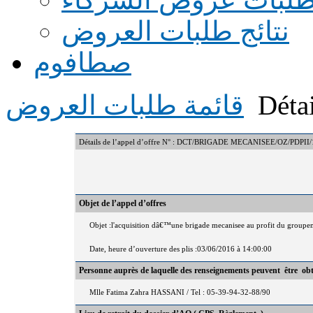
نتائج طلبات العروض
صطافوم
Détai
قائمة طلبات العروض
Détails de l’appel d’offre N° : DCT/BRIGADE MECANISEE/OZ/PDPII
Objet de l’appel d’offres
Objet :l'acquisition dâ€™une brigade mecanisee au profit du group
Date, heure d’ouverture des plis :03/06/2016 à 14:00:00
Personne auprès de laquelle des renseignements peuvent être ob
Mlle Fatima Zahra HASSANI / Tel : 05-39-94-32-88/90