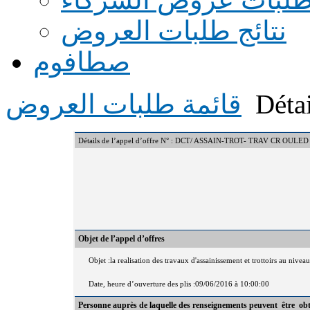
نتائج طلبات العروض
صطافوم
Détai
قائمة طلبات العروض
Détails de l’appel d’offre N° : DCT/ ASSAIN-TROT- TRAV CR OUL
Objet de l’appel d’offres
Objet :la realisation des travaux d'assainissement et trottoirs au ni
Date, heure d’ouverture des plis :09/06/2016 à 10:00:00
Personne auprès de laquelle des renseignements peuvent être ob