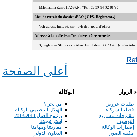
Mlle Fatima Zahra HASSANI / Tel : 05-39-94-32-88/90
Lieu de retrait du dossier d’AO ( CPS, Règlement..)
Voir adresse indiquée sur l’avis de l’appel d’offres
Adresse à laquelle les offres doivent être envoyées
3, angle rues Sijilmassa et Abou Jarir Tabari B.P. 1196-Quartier Adm
Re
أعلى الصفحة
 الزوار
الوكالة
طلبات عروض
من نحن؟
فضاء الشركاء
الهيكل التنظيمي للوكالة
مقترحات مشاريع
برنامج العمل 2011-2013
التوظيف
إستراتيجيتنا
إصدارات الوكالة
مقاربتنا ومهامنا
مكتبة الصور
التعاون الدولي