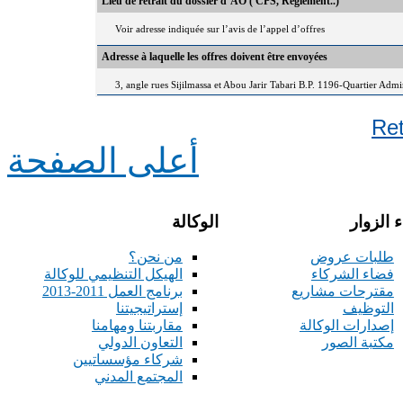
Lieu de retrait du dossier d’AO ( CPS, Règlement..)
Voir adresse indiquée sur l’avis de l’appel d’offres
Adresse à laquelle les offres doivent être envoyées
3, angle rues Sijilmassa et Abou Jarir Tabari B.P. 1196-Quartier Adm
Re
أعلى الصفحة
 الزوار
الوكالة
طلبات عروض
من نحن؟
فضاء الشركاء
الهيكل التنظيمي للوكالة
مقترحات مشاريع
برنامج العمل 2011-2013
التوظيف
إستراتيجيتنا
إصدارات الوكالة
مقاربتنا ومهامنا
مكتبة الصور
التعاون الدولي
شركاء مؤسساتيين
المجتمع المدني