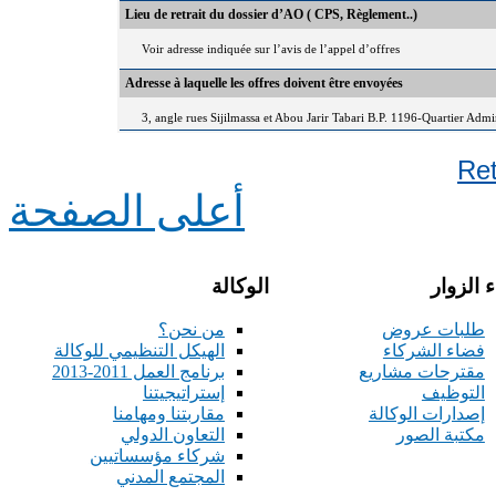
Lieu de retrait du dossier d’AO ( CPS, Règlement..)
Voir adresse indiquée sur l’avis de l’appel d’offres
Adresse à laquelle les offres doivent être envoyées
3, angle rues Sijilmassa et Abou Jarir Tabari B.P. 1196-Quartier Adm
Re
أعلى الصفحة
 الزوار
الوكالة
طلبات عروض
من نحن؟
فضاء الشركاء
الهيكل التنظيمي للوكالة
مقترحات مشاريع
برنامج العمل 2011-2013
التوظيف
إستراتيجيتنا
إصدارات الوكالة
مقاربتنا ومهامنا
مكتبة الصور
التعاون الدولي
شركاء مؤسساتيين
المجتمع المدني