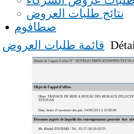
نتائج طلبات العروض
صطافوم
Détai
قائمة طلبات العروض
Détails de l’appel d’offre N° : DCT/ELECTRIFICATION/PDU/TET/30-
Objet de l’appel d’offres
Objet :TRAVAUX DE MISE A NIVEAU DES RESEAUX D'ELECT
TETOUAN
Date, heure d’ouverture des plis :14/06/2011 à 10:00:00
Personne auprès de laquelle des renseignements peuvent être ob
Mr. Khalid ZOUHARI / Tel : 05-37-56-59-02/51