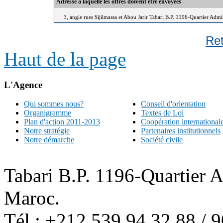
Adresse à laquelle les offres doivent être envoyées
3, angle rues Sijilmassa et Abou Jarir Tabari B.P. 1196-Quartier Adm
Re
Haut de la page
L'Agence
Qui sommes nous?
Conseil d'orientation
Organigramme
Textes de Loi
Plan d'action 2011-2013
Coopération international
Notre stratégie
Partenaires institutionnels
Notre démarche
Société civile
Tabari B.P. 1196-Quartier 
Maroc.
Tél : +212 539 94 32 88 / 