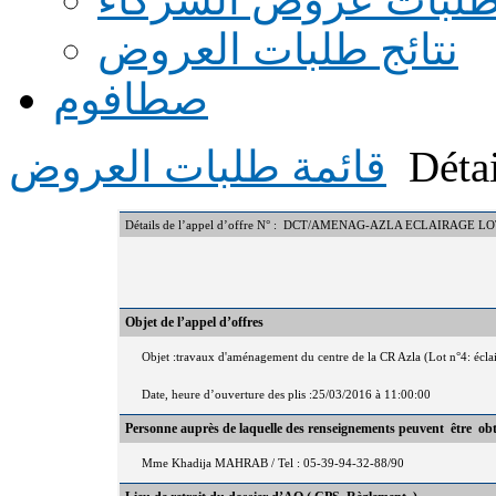
نتائج طلبات العروض
صطافوم
Détai
قائمة طلبات العروض
Détails de l’appel d’offre N° : DCT/AMENAG-AZLA ECLAIRAGE LO
Objet de l’appel d’offres
Objet :travaux d'aménagement du centre de la CR Azla (Lot n°4: écla
Date, heure d’ouverture des plis :25/03/2016 à 11:00:00
Personne auprès de laquelle des renseignements peuvent être ob
Mme Khadija MAHRAB / Tel : 05-39-94-32-88/90