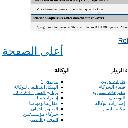
Lieu de retrait du dossier d’AO ( CPS, Règlement..)
Voir adresse indiquée sur l’avis de l’appel d’offres
Adresse à laquelle les offres doivent être envoyées
3, angle rues Sijilmassa et Abou Jarir Tabari B.P. 1196-Quartier Adm
Re
أعلى الصفحة
 الزوار
الوكالة
طلبات عروض
من نحن؟
فضاء الشركاء
الهيكل التنظيمي للوكالة
مقترحات مشاريع
برنامج العمل 2011-2013
التوظيف
إستراتيجيتنا
إصدارات الوكالة
مقاربتنا ومهامنا
مكتبة الصور
التعاون الدولي
شركاء مؤسساتيين
المجتمع المدني