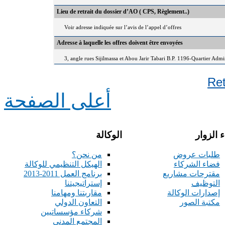
Lieu de retrait du dossier d’AO ( CPS, Règlement..)
Voir adresse indiquée sur l’avis de l’appel d’offres
Adresse à laquelle les offres doivent être envoyées
3, angle rues Sijilmassa et Abou Jarir Tabari B.P. 1196-Quartier Adm
Re
أعلى الصفحة
 الزوار
الوكالة
طلبات عروض
من نحن؟
فضاء الشركاء
الهيكل التنظيمي للوكالة
مقترحات مشاريع
برنامج العمل 2011-2013
التوظيف
إستراتيجيتنا
إصدارات الوكالة
مقاربتنا ومهامنا
مكتبة الصور
التعاون الدولي
شركاء مؤسساتيين
المجتمع المدني