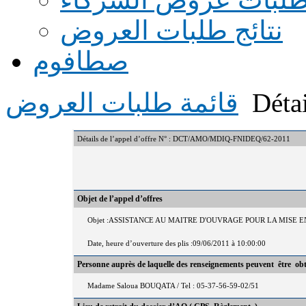
نتائج طلبات العروض
صطافوم
Détai
قائمة طلبات العروض
Détails de l’appel d’offre N° : DCT/AMO/MDIQ-FNIDEQ/62-2011
Objet de l’appel d’offres
Objet :ASSISTANCE AU MAITRE D'OUVRAGE POUR LA MISE 
Date, heure d’ouverture des plis :09/06/2011 à 10:00:00
Personne auprès de laquelle des renseignements peuvent être ob
Madame Saloua BOUQATA / Tel : 05-37-56-59-02/51