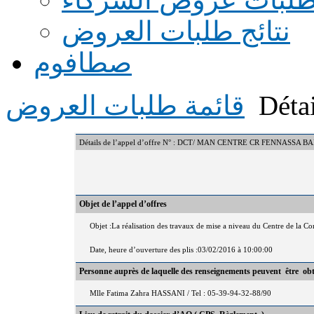
نتائج طلبات العروض
صطافوم
Détai
قائمة طلبات العروض
Détails de l’appel d’offre N° : DCT/ MAN CENTRE CR FENNASSA BA
Objet de l’appel d’offres
Objet :La réalisation des travaux de mise a niveau du Centre de la 
Date, heure d’ouverture des plis :03/02/2016 à 10:00:00
Personne auprès de laquelle des renseignements peuvent être ob
Mlle Fatima Zahra HASSANI / Tel : 05-39-94-32-88/90