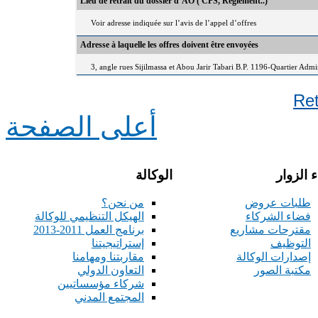
Lieu de retrait du dossier d’AO ( CPS, Règlement..)
Voir adresse indiquée sur l’avis de l’appel d’offres
Adresse à laquelle les offres doivent être envoyées
3, angle rues Sijilmassa et Abou Jarir Tabari B.P. 1196-Quartier Adm
Re
أعلى الصفحة
 الزوار
الوكالة
طلبات عروض
من نحن؟
فضاء الشركاء
الهيكل التنظيمي للوكالة
مقترحات مشاريع
برنامج العمل 2011-2013
التوظيف
إستراتيجيتنا
إصدارات الوكالة
مقاربتنا ومهامنا
مكتبة الصور
التعاون الدولي
شركاء مؤسساتيين
المجتمع المدني