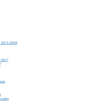
e 2013-2018
-2017
7
ppui
t
ocales