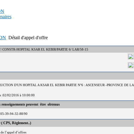
PDN
enaires
APDN
Détail d'appel d'offre
 : DCT/ CONSTR-HOPITAL KSAR EL KEBIR/PARTIE 6/ LAR/58-15
RUCTION D'UN HOPITAL A KSAR EL KEBIR PARTIE N°6 : ASCENSEUR -PROVINCE DE L
is :02/02/2016 à 10:00:00
es renseignements peuvent être obtenus
05-39-94-32-88/90
 ( CPS, Règlement..)
 de l’appel d’offres