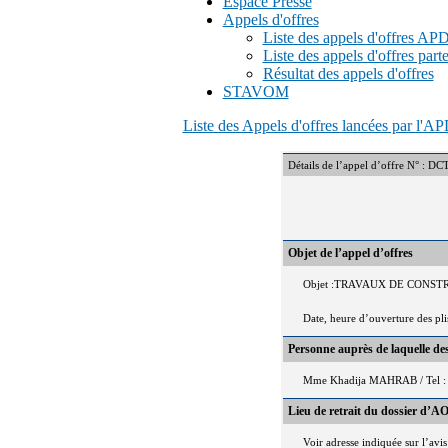
Espace Presse
Appels d'offres
Liste des appels d'offres A
Liste des appels d'offres part
Résultat des appels d'offres
STAVOM
Liste des Appels d'offres lancées par l'
Détails de l’appel d’offre N°
Objet de l’appel d’offres
Objet :TRAVAUX DE CONST
Date, heure d’ouverture des pl
Personne auprès de laquelle d
Mme Khadija MAHRAB / Tel : 
Lieu de retrait du dossier d’AO
Voir adresse indiquée sur l’avis