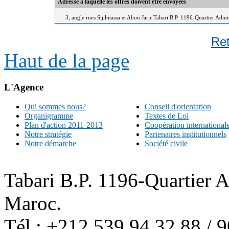
Adresse à laquelle les offres doivent être envoyées
3, angle rues Sijilmassa et Abou Jarir Tabari B.P. 1196-Quartier Adm
Re
Haut de la page
L'Agence
Qui sommes nous?
Conseil d'orientation
Organigramme
Textes de Loi
Plan d'action 2011-2013
Coopération international
Notre stratégie
Partenaires institutionnels
Notre démarche
Société civile
Tabari B.P. 1196-Quartier 
Maroc.
Tél : +212 539 94 32 88 / 