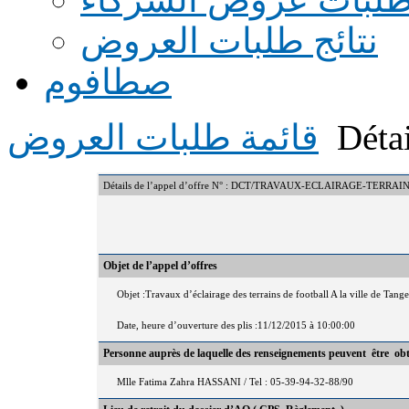
نتائج طلبات العروض
صطافوم
Détai
قائمة طلبات العروض
Détails de l’appel d’offre N° : DCT/TRAVAUX-ECLAIRAGE-TERRA
Objet de l’appel d’offres
Objet :Travaux d’éclairage des terrains de football A la ville de Tan
Date, heure d’ouverture des plis :11/12/2015 à 10:00:00
Personne auprès de laquelle des renseignements peuvent être ob
Mlle Fatima Zahra HASSANI / Tel : 05-39-94-32-88/90