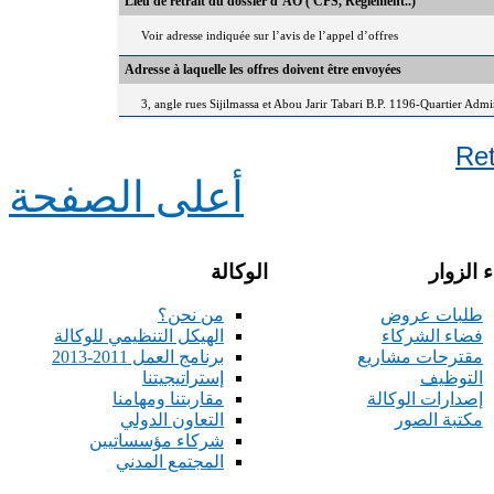
Lieu de retrait du dossier d’AO ( CPS, Règlement..)
Voir adresse indiquée sur l’avis de l’appel d’offres
Adresse à laquelle les offres doivent être envoyées
3, angle rues Sijilmassa et Abou Jarir Tabari B.P. 1196-Quartier Adm
Re
أعلى الصفحة
 الزوار
الوكالة
طلبات عروض
من نحن؟
فضاء الشركاء
الهيكل التنظيمي للوكالة
مقترحات مشاريع
برنامج العمل 2011-2013
التوظيف
إستراتيجيتنا
إصدارات الوكالة
مقاربتنا ومهامنا
مكتبة الصور
التعاون الدولي
شركاء مؤسساتيين
المجتمع المدني