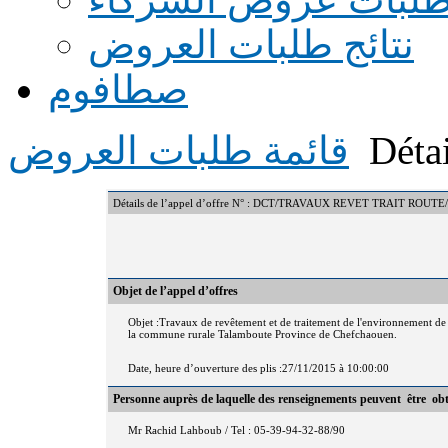
نتائج طلبات العروض
صطافوم
Détai
قائمة طلبات العروض
Détails de l’appel d’offre N° : DCT/TRAVAUX REVET TRAIT ROU
Objet de l’appel d’offres
Objet :Travaux de revêtement et de traitement de l'environnement de
la commune rurale Talamboute Province de Chefchaouen.
Date, heure d’ouverture des plis :27/11/2015 à 10:00:00
Personne auprès de laquelle des renseignements peuvent être ob
Mr Rachid Lahboub / Tel : 05-39-94-32-88/90