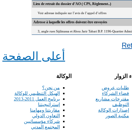
Lieu de retrait du dossier d’AO ( CPS, Règlement..)
Voir adresse indiquée sur l’avis de l’appel d’offres
Adresse à laquelle les offres doivent être envoyées
3, angle rues Sijilmassa et Abou Jarir Tabari B.P. 1196-Quartier Adm
Re
أعلى الصفحة
 الزوار
الوكالة
طلبات عروض
من نحن؟
فضاء الشركاء
الهيكل التنظيمي للوكالة
مقترحات مشاريع
برنامج العمل 2011-2013
التوظيف
إستراتيجيتنا
إصدارات الوكالة
مقاربتنا ومهامنا
مكتبة الصور
التعاون الدولي
شركاء مؤسساتيين
المجتمع المدني