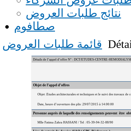
نتائج طلبات العروض
صطافوم
Détai
قائمة طلبات العروض
Détails de l’appel d’offre N° : DCT/ETUDES-CENTRE-HEMODIAL
Objet de l’appel d’offres
Objet :Etudes architecturales et techniques et le suivi des travaux 
Date, heure d’ouverture des plis :29/07/2015 à 14:00:00
Personne auprès de laquelle des renseignements peuvent être ob
Mlle Fatima Zahra HASSANI / Tel : 05-39-94-32-88/90