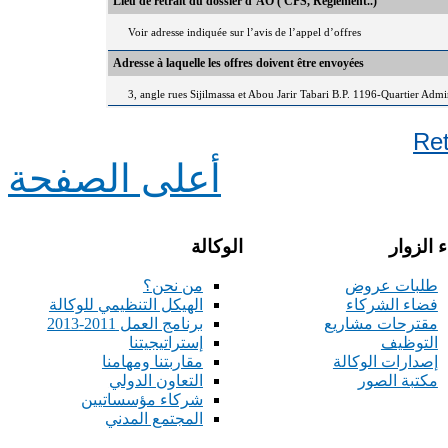
Lieu de retrait du dossier d’AO ( CPS, Règlement..)
Voir adresse indiquée sur l’avis de l’appel d’offres
Adresse à laquelle les offres doivent être envoyées
3, angle rues Sijilmassa et Abou Jarir Tabari B.P. 1196-Quartier Adm
Re
أعلى الصفحة
 الزوار
الوكالة
طلبات عروض
من نحن؟
فضاء الشركاء
الهيكل التنظيمي للوكالة
مقترحات مشاريع
برنامج العمل 2011-2013
التوظيف
إستراتيجيتنا
إصدارات الوكالة
مقاربتنا ومهامنا
مكتبة الصور
التعاون الدولي
شركاء مؤسساتيين
المجتمع المدني