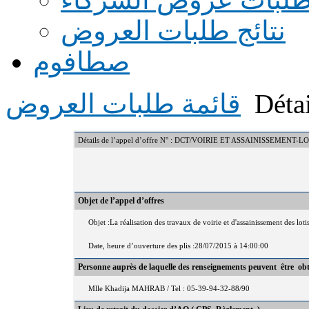
نتائج طلبات العروض
صطافوم
Détai
قائمة طلبات العروض
Détails de l’appel d’offre N° : DCT/VOIRIE ET ASSAINISSEMENT
Objet de l’appel d’offres
Objet :La réalisation des travaux de voirie et d'assainissement des lo
Date, heure d’ouverture des plis :28/07/2015 à 14:00:00
Personne auprès de laquelle des renseignements peuvent être ob
Mlle Khadija MAHRAB / Tel : 05-39-94-32-88/90