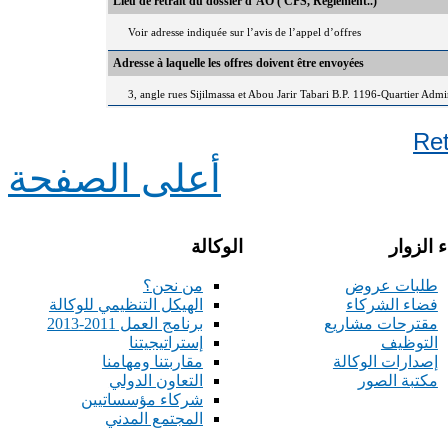
Lieu de retrait du dossier d’AO ( CPS, Règlement..)
Voir adresse indiquée sur l’avis de l’appel d’offres
Adresse à laquelle les offres doivent être envoyées
3, angle rues Sijilmassa et Abou Jarir Tabari B.P. 1196-Quartier Adm
Re
أعلى الصفحة
 الزوار
الوكالة
طلبات عروض
من نحن؟
فضاء الشركاء
الهيكل التنظيمي للوكالة
مقترحات مشاريع
برنامج العمل 2011-2013
التوظيف
إستراتيجيتنا
إصدارات الوكالة
مقاربتنا ومهامنا
مكتبة الصور
التعاون الدولي
شركاء مؤسساتيين
المجتمع المدني