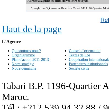
Adresse à laquelle les offres doivent être envoyées
3, angle rues Sijilmassa et Abou Jarir Tabari B.P. 1196-Quartier Adm
Re
Haut de la page
L'Agence
Qui sommes nous?
Conseil d'orientation
Organigramme
Textes de Loi
Plan d'action 2011-2013
Coopération international
Notre stratégie
Partenaires institutionnels
Notre démarche
Société civile
Tabari B.P. 1196-Quartier 
Maroc.
Tél : +212 539 94 32 88 / 