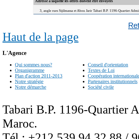
Adresse à laquelle les offres doivent être envoyées
3, angle rues Sijilmassa et Abou Jarir Tabari B.P. 1196-Quartier Adm
Re
Haut de la page
L'Agence
Qui sommes nous?
Conseil d'orientation
Organigramme
Textes de Loi
Plan d'action 2011-2013
Coopération international
Notre stratégie
Partenaires institutionnels
Notre démarche
Société civile
Tabari B.P. 1196-Quartier 
Maroc.
Tél : +212 539 94 32 88 / 