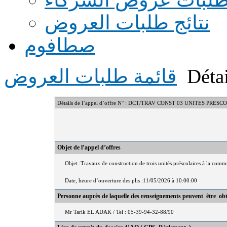
نتائج طلبات العروض
صطافوم
Détai
قائمة طلبات العروض
Détails de l’appel d’offre N° : DCT/TRAV CONST 03 UNITES 
Objet de l’appel d’offres
Objet :Travaux de construction de trois unités préscolaires à la co
Date, heure d’ouverture des plis :11/05/2026 à 10:00:00
Personne auprès de laquelle des renseignements peuvent être ob
Mr Tarik EL ADAK / Tel : 05-39-94-32-88/90