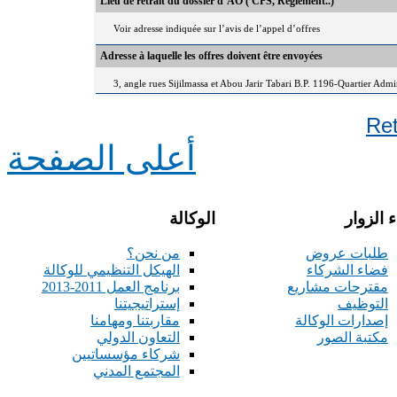
Lieu de retrait du dossier d’AO ( CPS, Règlement..)
Voir adresse indiquée sur l’avis de l’appel d’offres
Adresse à laquelle les offres doivent être envoyées
3, angle rues Sijilmassa et Abou Jarir Tabari B.P. 1196-Quartier Adm
Re
أعلى الصفحة
 الزوار
الوكالة
طلبات عروض
من نحن؟
فضاء الشركاء
الهيكل التنظيمي للوكالة
مقترحات مشاريع
برنامج العمل 2011-2013
التوظيف
إستراتيجيتنا
إصدارات الوكالة
مقاربتنا ومهامنا
مكتبة الصور
التعاون الدولي
شركاء مؤسساتيين
المجتمع المدني