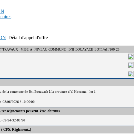
PDN
enaires
APDN
Détail d'appel d'offre
N° : DCT/ TRAVAUX –MISE-A- NIVEAU-COMMUNE –BNI-BOUAYACH-LOT1/AH/100-26
u de la commune de Bni Bouayach à la province d’al Hoceima - lot 1
is :03/06/2026 à 10:00:00
es renseignements peuvent être obtenus
5-39-94-32-88/90
 ( CPS, Règlement..)