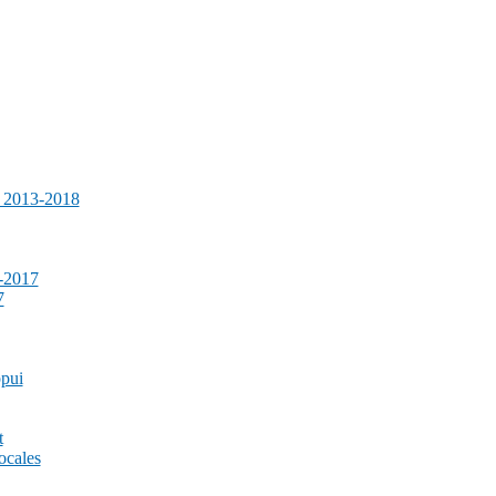
e 2013-2018
-2017
7
ppui
t
ocales