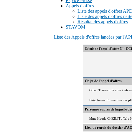
Espace Presse
Appels d'offres
Liste des appels d'offres A
Liste des appels d'offres part
Résultat des appels d'offres
STAVOM
Liste des Appels d'offres lancées par l'
Détails de l’appel d’offre 
Objet de l’appel d’offres
Objet :Travaux de mise à nivea
Date, heure d’ouverture des pl
Personne auprès de laquelle d
Mme Houda CHKILIT / Tel : 0
Lieu de retrait du dossier d’AO