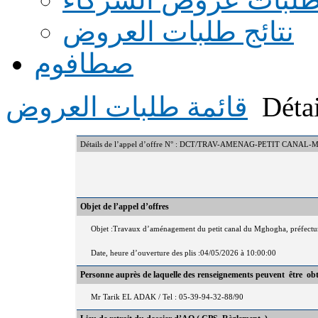
نتائج طلبات العروض
صطافوم
Détai
قائمة طلبات العروض
Détails de l’appel d’offre N° : DCT/TRAV-AMENAG-PETIT CANA
Objet de l’appel d’offres
Objet :Travaux d’aménagement du petit canal du Mghogha, préfectur
Date, heure d’ouverture des plis :04/05/2026 à 10:00:00
Personne auprès de laquelle des renseignements peuvent être ob
Mr Tarik EL ADAK / Tel : 05-39-94-32-88/90