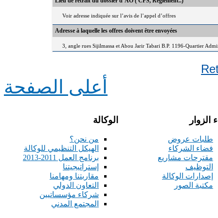
Lieu de retrait du dossier d’AO ( CPS, Règlement..)
Voir adresse indiquée sur l’avis de l’appel d’offres
Adresse à laquelle les offres doivent être envoyées
3, angle rues Sijilmassa et Abou Jarir Tabari B.P. 1196-Quartier Adm
Re
أعلى الصفحة
 الزوار
الوكالة
طلبات عروض
من نحن؟
فضاء الشركاء
الهيكل التنظيمي للوكالة
مقترحات مشاريع
برنامج العمل 2011-2013
التوظيف
إستراتيجيتنا
إصدارات الوكالة
مقاربتنا ومهامنا
مكتبة الصور
التعاون الدولي
شركاء مؤسساتيين
المجتمع المدني