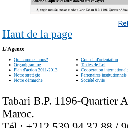
Adresse à laquelle les offres doivent être envoyées
3, angle rues Sijilmassa et Abou Jarir Tabari B.P. 1196-Quartier Adm
Re
Haut de la page
L'Agence
Qui sommes nous?
Conseil d'orientation
Organigramme
Textes de Loi
Plan d'action 2011-2013
Coopération international
Notre stratégie
Partenaires institutionnels
Notre démarche
Société civile
Tabari B.P. 1196-Quartier 
Maroc.
Tél : +212 539 94 32 88 / 