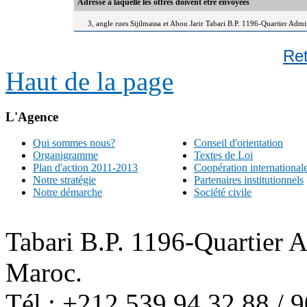
Adresse à laquelle les offres doivent être envoyées
3, angle rues Sijilmassa et Abou Jarir Tabari B.P. 1196-Quartier Adm
Re
Haut de la page
L'Agence
Qui sommes nous?
Conseil d'orientation
Organigramme
Textes de Loi
Plan d'action 2011-2013
Coopération international
Notre stratégie
Partenaires institutionnels
Notre démarche
Société civile
Tabari B.P. 1196-Quartier 
Maroc.
Tél : +212 539 94 32 88 / 