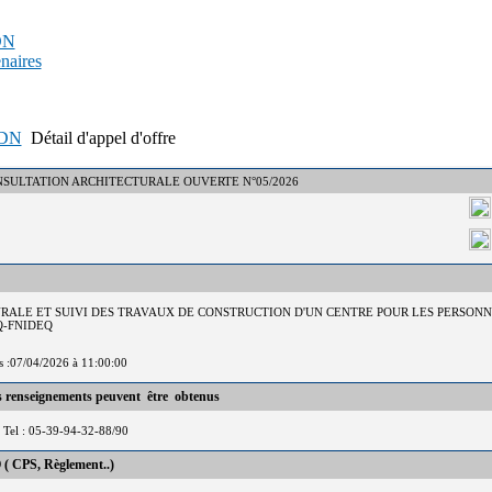
PDN
enaires
APDN
Détail d'appel d'offre
° : CONSULTATION ARCHITECTURALE OUVERTE N°05/2026
URALE ET SUIVI DES TRAVAUX DE CONSTRUCTION D'UN CENTRE POUR LES PERSONNE
Q-FNIDEQ
is :07/04/2026 à 11:00:00
es renseignements peuvent être obtenus
Tel : 05-39-94-32-88/90
 ( CPS, Règlement..)