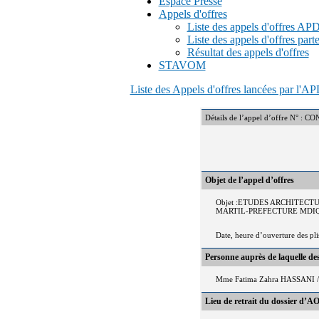
Espace Presse
Appels d'offres
Liste des appels d'offres A
Liste des appels d'offres part
Résultat des appels d'offres
STAVOM
Liste des Appels d'offres lancées par l'
Détails de l’appel d’offre N
Objet de l’appel d’offres
Objet :ETUDES ARCHITECT
MARTIL-PREFECTURE MDI
Date, heure d’ouverture des pl
Personne auprès de laquelle d
Mme Fatima Zahra HASSANI / 
Lieu de retrait du dossier d’AO