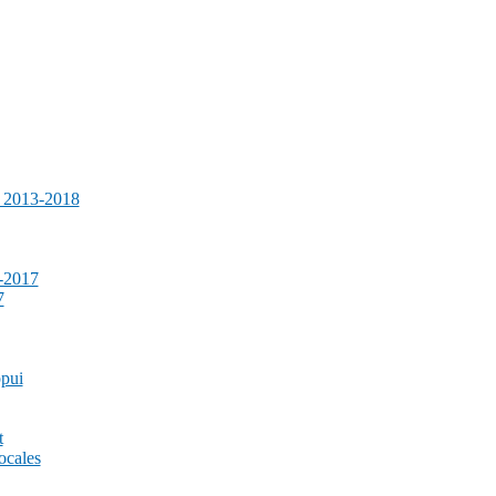
e 2013-2018
-2017
7
ppui
t
ocales