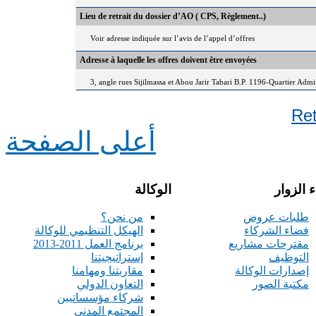
Lieu de retrait du dossier d’AO ( CPS, Règlement..)
Voir adresse indiquée sur l’avis de l’appel d’offres
Adresse à laquelle les offres doivent être envoyées
3, angle rues Sijilmassa et Abou Jarir Tabari B.P. 1196-Quartier Adm
Re
أعلى الصفحة
 الزوار
الوكالة
طلبات عروض
من نحن؟
فضاء الشركاء
الهيكل التنظيمي للوكالة
مقترحات مشاريع
برنامج العمل 2011-2013
التوظيف
إستراتيجيتنا
إصدارات الوكالة
مقاربتنا ومهامنا
مكتبة الصور
التعاون الدولي
شركاء مؤسساتيين
المجتمع المدني