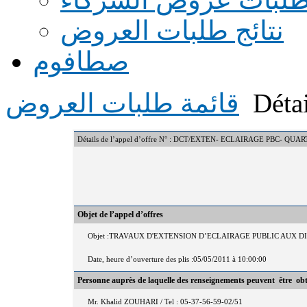
نتائج طلبات العروض
صطافوم
Détai
قائمة طلبات العروض
Détails de l’appel d’offre N° : DCT/EXTEN- ECLAIRAGE PBC- QUA
Objet de l’appel d’offres
Objet :TRAVAUX D'EXTENSION D’ECLAIRAGE PUBLIC AUX D
Date, heure d’ouverture des plis :05/05/2011 à 10:00:00
Personne auprès de laquelle des renseignements peuvent être ob
Mr. Khalid ZOUHARI / Tel : 05-37-56-59-02/51