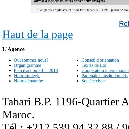
Adresse à laquelle les offres doivent être envoyées
3, angle rues Sijilmassa et Abou Jarir Tabari B.P. 1196-Quartier Adm
Re
Haut de la page
L'Agence
Qui sommes nous?
Conseil d'orientation
Organigramme
Textes de Loi
Plan d'action 2011-2013
Coopération international
Notre stratégie
Partenaires institutionnels
Notre démarche
Société civile
Tabari B.P. 1196-Quartier 
Maroc.
Tél : +212 539 94 32 88 / 