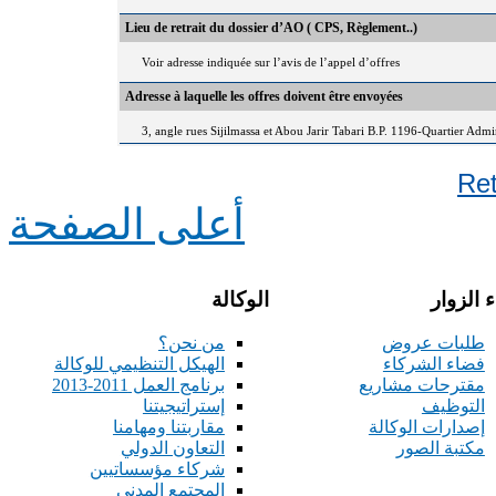
Lieu de retrait du dossier d’AO ( CPS, Règlement..)
Voir adresse indiquée sur l’avis de l’appel d’offres
Adresse à laquelle les offres doivent être envoyées
3, angle rues Sijilmassa et Abou Jarir Tabari B.P. 1196-Quartier Adm
Re
أعلى الصفحة
 الزوار
الوكالة
طلبات عروض
من نحن؟
فضاء الشركاء
الهيكل التنظيمي للوكالة
مقترحات مشاريع
برنامج العمل 2011-2013
التوظيف
إستراتيجيتنا
إصدارات الوكالة
مقاربتنا ومهامنا
مكتبة الصور
التعاون الدولي
شركاء مؤسساتيين
المجتمع المدني