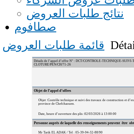
نتائج طلبات العروض
صطافوم
Détai
قائمة طلبات العروض
Détails de l’appel d’offre N° : DCT/CONTROLE-TECHNIQUE-
CLOTURE/PEN/CH/71-26
Objet de l’appel d’offres
Objet :Contrôle technique et suivi des travaux de construction et d’ex
province de Chefchaouen.
Date, heure d’ouverture des plis :02/03/2026 à 13:00:00
Personne auprès de laquelle des renseignements peuvent être ob
Mr Tarik EL ADAK / Tel : 05-39-94-32-88/90