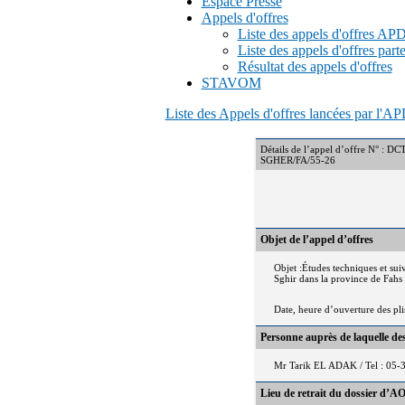
Espace Presse
Appels d'offres
Liste des appels d'offres A
Liste des appels d'offres part
Résultat des appels d'offres
STAVOM
Liste des Appels d'offres lancées par l'
Détails de l’appel d’offre
SGHER/FA/55-26
Objet de l’appel d’offres
Objet :Études techniques et su
Sghir dans la province de Fahs 
Date, heure d’ouverture des pl
Personne auprès de laquelle d
Mr Tarik EL ADAK / Tel : 05-
Lieu de retrait du dossier d’AO