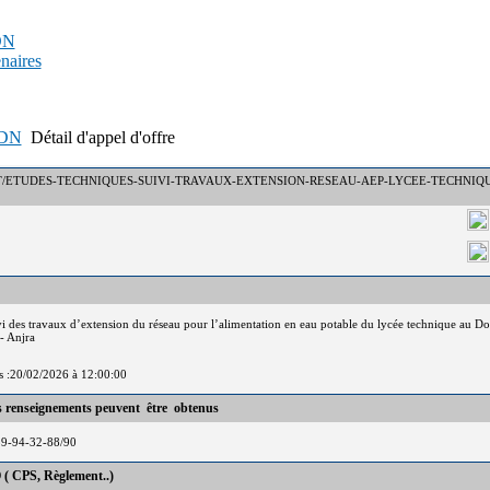
PDN
enaires
APDN
Détail d'appel d'offre
 N° : DCT/ETUDES-TECHNIQUES-SUIVI-TRAVAUX-EXTENSION-RESEAU-AEP-LYCEE-TECHN
ivi des travaux d’extension du réseau pour l’alimentation en eau potable du lycée technique au
- Anjra
is :20/02/2026 à 12:00:00
es renseignements peuvent être obtenus
39-94-32-88/90
 ( CPS, Règlement..)