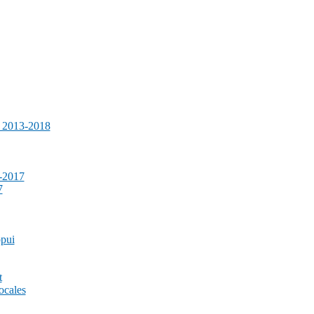
e 2013-2018
-2017
7
ppui
t
ocales