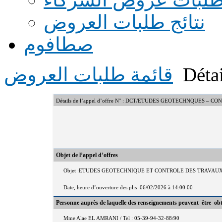
نتائج طلبات العروض
صطافوم
Détai
قائمة طلبات العروض
Détails de l’appel d’offre N° : DCT/ETUDES GEOTECHNQUES –
Objet de l’appel d’offres
Objet :ETUDES GEOTECHNIQUE ET CONTROLE DES TRAVAUX
Date, heure d’ouverture des plis :06/02/2026 à 14:00:00
Personne auprès de laquelle des renseignements peuvent être ob
Mme Alae EL AMRANI / Tel : 05-39-94-32-88/90