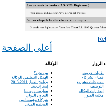
Lieu de retrait du dossier d’AO ( CPS, Règlement..)
Voir adresse indiquée sur l’avis de l’appel d’offres
Adresse à laquelle les offres doivent être envoyées
3, angle rues Sijilmassa et Abou Jarir Tabari B.P. 1196-Quartier Adm
Re
أعلى الصفحة
 الزوار
الوكالة
طلبات عروض
من نحن؟
فضاء الشركاء
الهيكل التنظيمي للوكالة
مقترحات مشاريع
برنامج العمل 2011-2013
التوظيف
إستراتيجيتنا
إصدارات الوكالة
مقاربتنا ومهامنا
مكتبة الصور
التعاون الدولي
شركاء مؤسساتيين
المجتمع المدني