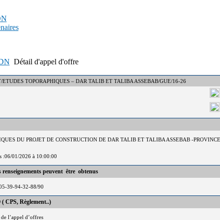
PDN
enaires
APDN
Détail d'appel d'offre
° : DCT/ETUDES TOPORAPHIQUES – DAR TALIB ET TALIBA ASSEBAB/GUE/16-26
IQUES DU PROJET DE CONSTRUCTION DE DAR TALIB ET TALIBA ASSEBAB -PROVINCE
is :06/01/2026 à 10:00:00
es renseignements peuvent être obtenus
05-39-94-32-88/90
 ( CPS, Règlement..)
 de l’appel d’offres