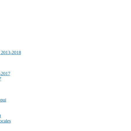
e 2013-2018
-2017
7
ppui
t
ocales