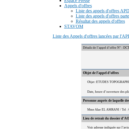
Espace Presse
Appels d'offres
Liste des appels d'offres A
Liste des appels d'offres part
Résultat des appels d'offres
STAVOM
Liste des Appels d'offres lancées par l'
Détails de l’appel d’offre N
Objet de l’appel d’offres
Objet :ETUDES TOPOGRAPH
Date, heure d’ouverture des pl
Personne auprès de laquelle d
Mme Alae EL AMRANI / Tel : 
Lieu de retrait du dossier d’AO
Voir adresse indiquée sur l’avis