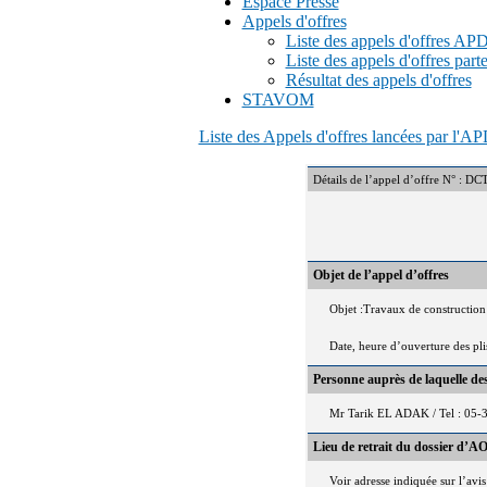
Espace Presse
Appels d'offres
Liste des appels d'offres A
Liste des appels d'offres part
Résultat des appels d'offres
STAVOM
Liste des Appels d'offres lancées par l'
Détails de l’appel d’offre N
Objet de l’appel d’offres
Objet :Travaux de construction 
Date, heure d’ouverture des pl
Personne auprès de laquelle d
Mr Tarik EL ADAK / Tel : 05-
Lieu de retrait du dossier d’AO
Voir adresse indiquée sur l’avis