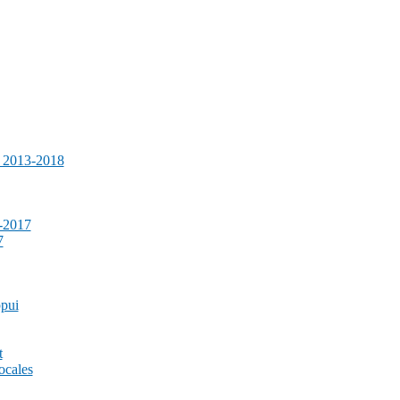
e 2013-2018
-2017
7
ppui
t
ocales