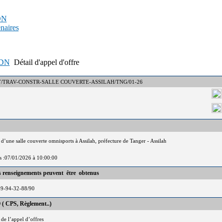
PDN
enaires
APDN
Détail d'appel d'offre
° : DCT/TRAV-CONSTR-SALLE COUVERTE-ASSILAH/TNG/01-26
d’une salle couverte omnisports à Assilah, préfecture de Tanger - Assilah
is :07/01/2026 à 10:00:00
es renseignements peuvent être obtenus
39-94-32-88/90
 ( CPS, Règlement..)
 de l’appel d’offres