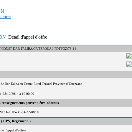
PDN
enaires
APDN
Détail d'appel d'offre
 : DCT/CONST DAR TALIBA/CR/TEROUAL/PDTI/OZ/73-14
 de Dar Taliba au Centre Rural Teroual Province d’Ouezzane
is :23/12/2014 à 10:00:00
es renseignements peuvent être obtenus
 / Tel : 05-39-94-32-88/90
 ( CPS, Règlement..)
 de l’appel d’offres