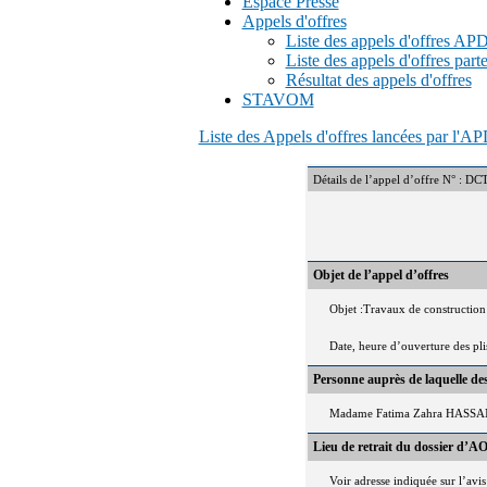
Espace Presse
Appels d'offres
Liste des appels d'offres A
Liste des appels d'offres part
Résultat des appels d'offres
STAVOM
Liste des Appels d'offres lancées par l'
Détails de l’appel d’offre N°
Objet de l’appel d’offres
Objet :Travaux de construction
Date, heure d’ouverture des pl
Personne auprès de laquelle d
Madame Fatima Zahra HASSANI
Lieu de retrait du dossier d’AO
Voir adresse indiquée sur l’avis