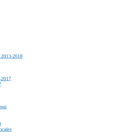
e 2013-2018
-2017
7
ppui
t
ocales