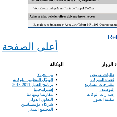
Lieu de retrait du dossier d’AO ( CPS, Règlement..)
Voir adresse indiquée sur l’avis de l’appel d’offres
Adresse à laquelle les offres doivent être envoyées
3, angle rues Sijilmassa et Abou Jarir Tabari B.P. 1196-Quartier Adm
Re
أعلى الصفحة
 الزوار
الوكالة
طلبات عروض
من نحن؟
فضاء الشركاء
الهيكل التنظيمي للوكالة
مقترحات مشاريع
برنامج العمل 2011-2013
التوظيف
إستراتيجيتنا
إصدارات الوكالة
مقاربتنا ومهامنا
مكتبة الصور
التعاون الدولي
شركاء مؤسساتيين
المجتمع المدني