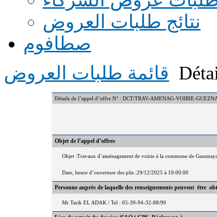
نتائج طلبات العروض
صطافوم
Détai
قائمة طلبات العروض
Détails de l’appel d’offre N° : DCT/TRAV-AMENAG-VOIRIE-GUEZ
Objet de l’appel d’offres
Objet :Travaux d’aménagement de voirie à la commune de Gueznaya, 
Date, heure d’ouverture des plis :29/12/2025 à 10:00:00
Personne auprès de laquelle des renseignements peuvent être ob
Mr Tarik EL ADAK / Tel : 05-39-94-32-88/90