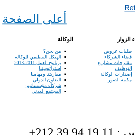
Re
أعلى الصفحة
 الزوار
الوكالة
طلبات عروض
من نحن؟
فضاء الشركاء
الهيكل التنظيمي للوكالة
مقترحات مشاريع
برنامج العمل 2011-2013
التوظيف
إستراتيجيتنا
إصدارات الوكالة
مقاربتنا ومهامنا
مكتبة الصور
التعاون الدولي
شركاء مؤسساتيين
المجتمع المدني
هاتف : 90/88 32 94 39 212+ فاكس : 11 19 94 39 212+