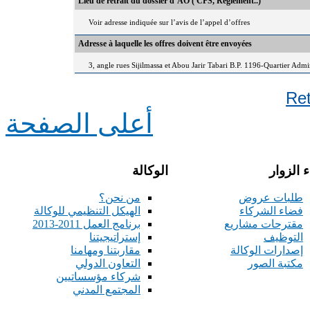
Lieu de retrait du dossier d’AO ( CPS, Règlement..)
Voir adresse indiquée sur l’avis de l’appel d’offres
Adresse à laquelle les offres doivent être envoyées
3, angle rues Sijilmassa et Abou Jarir Tabari B.P. 1196-Quartier Adm
Re
أعلى الصفحة
 الزوار
الوكالة
طلبات عروض
من نحن؟
فضاء الشركاء
الهيكل التنظيمي للوكالة
مقترحات مشاريع
برنامج العمل 2011-2013
التوظيف
إستراتيجيتنا
إصدارات الوكالة
مقاربتنا ومهامنا
مكتبة الصور
التعاون الدولي
شركاء مؤسساتيين
المجتمع المدني