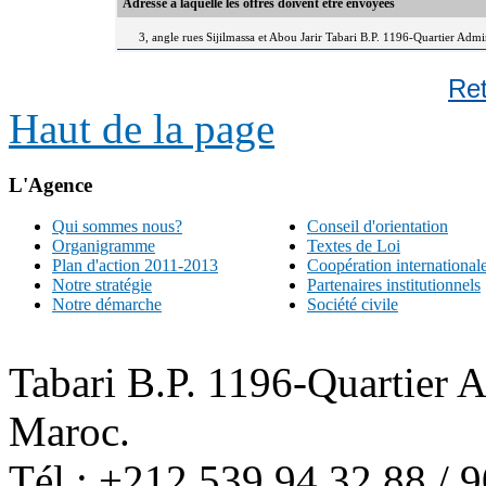
Adresse à laquelle les offres doivent être envoyées
3, angle rues Sijilmassa et Abou Jarir Tabari B.P. 1196-Quartier Adm
Re
Haut de la page
L'Agence
Qui sommes nous?
Conseil d'orientation
Organigramme
Textes de Loi
Plan d'action 2011-2013
Coopération international
Notre stratégie
Partenaires institutionnels
Notre démarche
Société civile
Tabari B.P. 1196-Quartier 
Maroc.
Tél : +212 539 94 32 88 / 