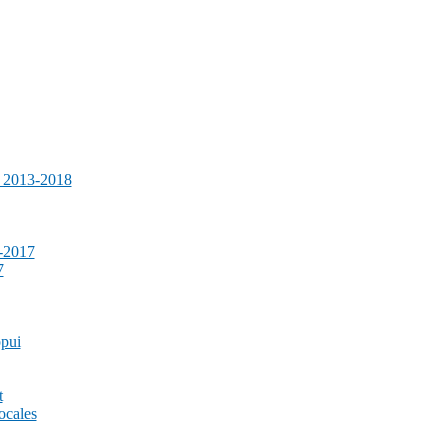
e 2013-2018
-2017
7
ppui
t
ocales