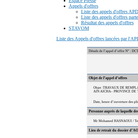
Espace Presse
Appels d'offres
Liste des appels d'offres A
Liste des appels d'offres part
Résultat des appels d'offres
STAVOM
Liste des Appels d'offres lancées par l'
Détails de l’appel d’offre 
Objet de l’appel d’offres
Objet :TRAVAUX DE REMP
AIN AICHA– PROVINCE DE 
Date, heure d’ouverture des pl
Personne auprès de laquelle d
Mr Mohamed HASNAOUI / Tel 
Lieu de retrait du dossier d’AO