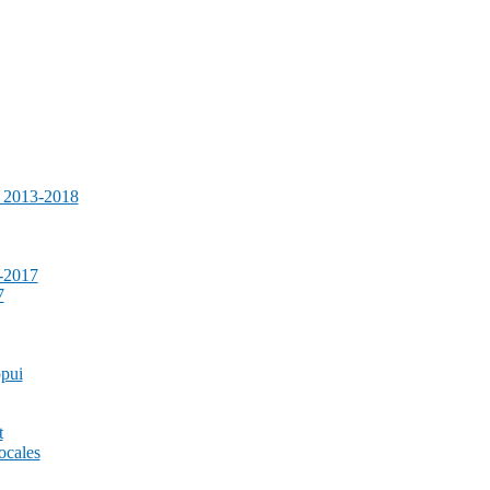
e 2013-2018
-2017
7
ppui
t
ocales