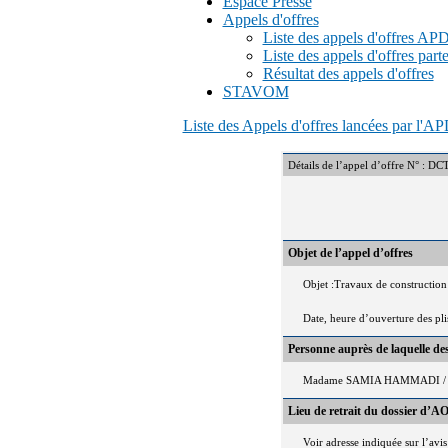
Espace Presse
Appels d'offres
Liste des appels d'offres A
Liste des appels d'offres part
Résultat des appels d'offres
STAVOM
Liste des Appels d'offres lancées par l'
Détails de l’appel d’offre N
Objet de l’appel d’offres
Objet :Travaux de constructio
Date, heure d’ouverture des pl
Personne auprès de laquelle d
Madame SAMIA HAMMADI / Te
Lieu de retrait du dossier d’AO
Voir adresse indiquée sur l’avis