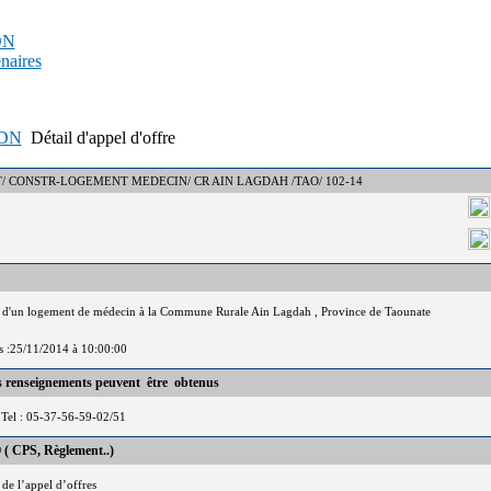
PDN
enaires
APDN
Détail d'appel d'offre
° : DCT/ CONSTR-LOGEMENT MEDECIN/ CR AIN LAGDAH /TAO/ 102-14
n d'un logement de médecin à la Commune Rurale Ain Lagdah , Province de Taounate
is :25/11/2014 à 10:00:00
es renseignements peuvent être obtenus
l : 05-37-56-59-02/51
 ( CPS, Règlement..)
 de l’appel d’offres