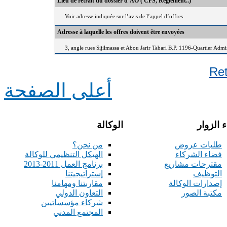
Lieu de retrait du dossier d’AO ( CPS, Règlement..)
Voir adresse indiquée sur l’avis de l’appel d’offres
Adresse à laquelle les offres doivent être envoyées
3, angle rues Sijilmassa et Abou Jarir Tabari B.P. 1196-Quartier Adm
Re
أعلى الصفحة
 الزوار
الوكالة
طلبات عروض
من نحن؟
فضاء الشركاء
الهيكل التنظيمي للوكالة
مقترحات مشاريع
برنامج العمل 2011-2013
التوظيف
إستراتيجيتنا
إصدارات الوكالة
مقاربتنا ومهامنا
مكتبة الصور
التعاون الدولي
شركاء مؤسساتيين
المجتمع المدني